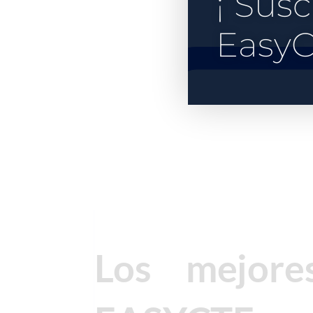
¡ Susc
EasyC
Los mejore