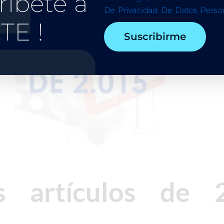
ríbete a
De Privacidad De Datos Person
TE !
Suscribirme
s artículos de 