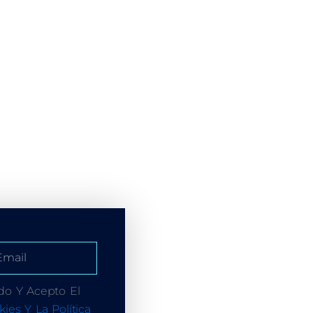
do Y Acepto El
kies Y La Política