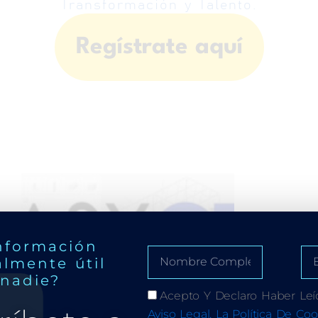
Transformación y Talento.
Regístrate aquí
nformación
almente útil
 nadie?
Acepto Y Declaro Haber Leí
Aviso Legal, La Política De Coo