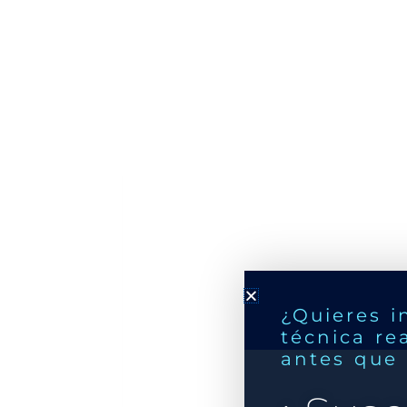
¿Quieres i
técnica re
antes que