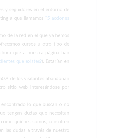
es y seguidores en el entorno de
keting a que llamamos
“5 acciones
no de la red en el que ya hemos
 ofrecemos cursos u otro tipo de
 ahora que a nuestra página han
lientes que existes?
). Estarían en
 50% de los visitantes abandonan
tro sitio web interesándose por
n encontrado lo que buscan o no
 que tengan dudas que necesitan
io como quiénes somos, consulten
een las dudas a través de nuestro