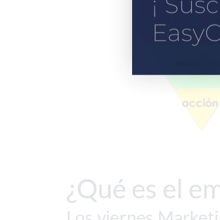
¡ Susc
EasyC
¿Qué es el e
Los viernes Marketi