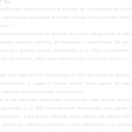
áfico que explica cómo es el proceso de conversiones de client
 conversiones se basaba el primer artículo de Los viernes Mar
enieros”
.
onversiones mediante un ejemplo muy claro. Imaginemos el entor
cemos nuestros servicios de ingeniería o arquitectura. Tal vez
ucto (por ejemplo cursos descargables o un libro). Imaginemos
s ya nos conocen, saben que existimos (ver el artículo
¿Saben tus c
ada más llegar el 50% (tendríamos un 50% de rebote, es decir, el
 atentamente la página e incluso visitan otras páginas de nues
la segunda fase del embudo, consideración.
% de los visitantes abandonan nuestro sitio web porque no ha
 o productos, y el 20% restante están interesados pero puede
la solución a sus dudas visitando otras páginas de nuestro sit
s perfiles en Linkedin, Facebook u otras referencias o nos plant