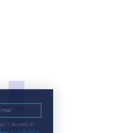
do Y Acepto El
kies Y La Política