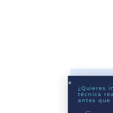
¿Quieres i
técnica re
antes que