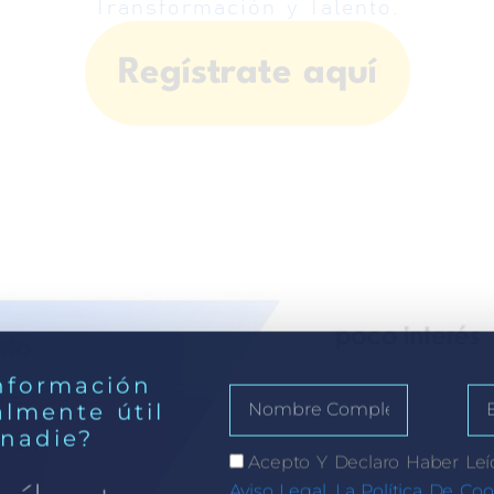
Transformación y Talento.
Regístrate aquí
nformación
almente útil
 nadie?
Acepto Y Declaro Haber Leí
Aviso Legal, La Política De Coo