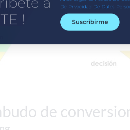
ríbete a
De Privacidad De Datos Person
TE !
Suscribirme
mbudo de conversio
ng.