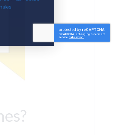
ales.
nes?