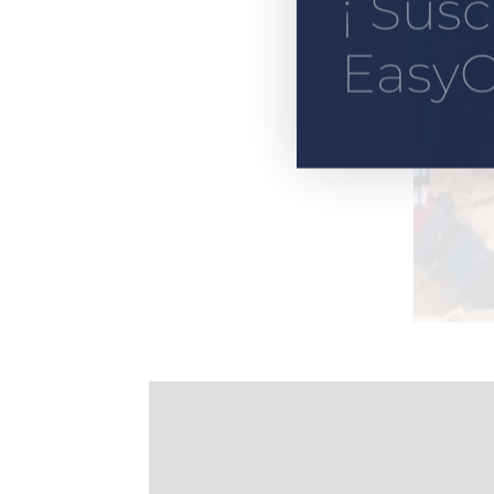
¡ Susc
EasyC