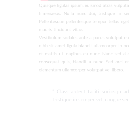
Quisque ligulas ipsum, euismod atras vulputate
himenaeos. Nulla nunc dui, tristique in sem
Pellentesque pellentesque tempor tellus eget
mauris tincidunt vitae.
Vestibulum sodales ante a purus volutpat eu
nibh sit amet ligula blandit ullamcorper in ne
et mattis ut, dapibus eu nunc. Nunc sed ali
consequat quis, blandit a nunc. Sed orci er
elementum ullamcorper volutpat vel libero.
“ Class aptent taciti sociosqu a
tristique in semper vel, congue sed 