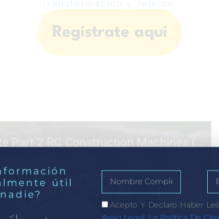
Transformación y Talento.
Regístrate aquí
nformación
almente útil
 nadie?
Acepto Y Declaro Haber Leí
Aviso Legal, La Política De Coo