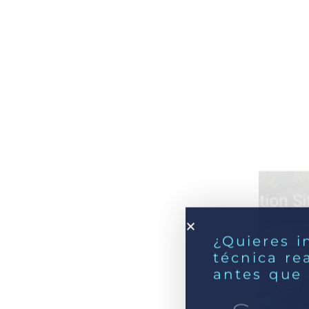
¿Quieres i
técnica re
antes que