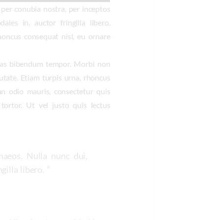
t per conubia nostra, per inceptos
les in, auctor fringilla libero.
honcus consequat nisl, eu ornare
estas bibendum tempor. Morbi non
putate. Etiam turpis urna, rhoncus
an odio mauris, consectetur quis
tortor. Ut vel justo quis lectus
naeos. Nulla nunc dui,
illa libero. ”