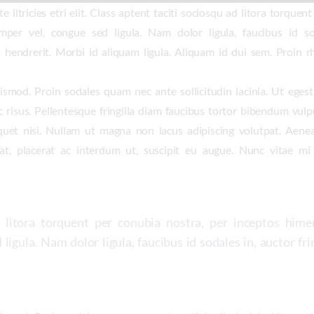
 iltricies etri elit. Class aptent taciti sociosqu ad litora torquen
per vel, congue sed ligula. Nam dolor ligula, faucibus id soda
 hendrerit. Morbi id aliquam ligula. Aliquam id dui sem. Proin r
ismod. Proin sodales quam nec ante sollicitudin lacinia. Ut eg
c risus. Pellentesque fringilla diam faucibus tortor bibendum vul
quet nisi. Nullam ut magna non lacus adipiscing volutpat. Aene
at, placerat ac interdum ut, suscipit eu augue. Nunc vitae mi 
d litora torquent per conubia nostra, per inceptos hime
ligula. Nam dolor ligula, faucibus id sodales in, auctor fring