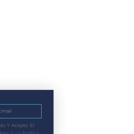
do Y Acepto El
kies Y La Política