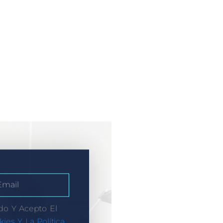
do Y Acepto El
kies Y La Política