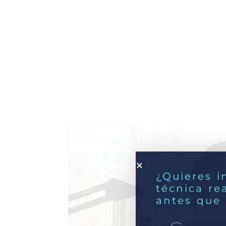
¿Quieres i
técnica re
antes que