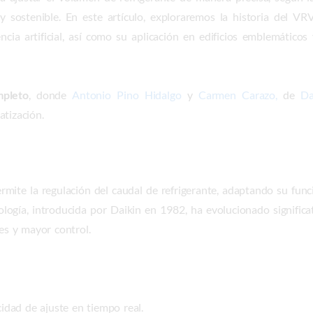
 y sostenible. En este artículo, exploraremos la historia del VR
ia artificial, así como su aplicación en edificios emblemáticos 
mpleto
, donde
Antonio Pino Hidalgo
y
Carmen Carazo,
de
Da
atización.
rmite la regulación del caudal de refrigerante, adaptando su fun
nología, introducida por Daikin en 1982, ha evolucionado signifi
nes y mayor control.
cidad de ajuste en tiempo real.