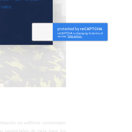
ales.
zación en edificios comerciales,
las necesidades de cada zona, los