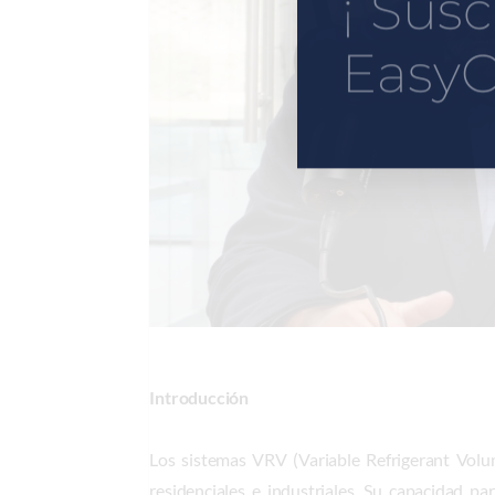
¡ Susc
EasyC
Introducción
Los sistemas VRV (Variable Refrigerant Volum
residenciales e industriales. Su capacidad p