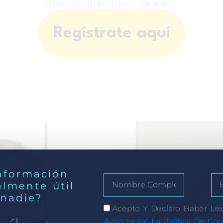
Transformación y Talento.
Regístrate aquí
nformación
almente útil
 nadie?
Acepto Y Declaro Haber Leí
Aviso Legal, La Política De Coo