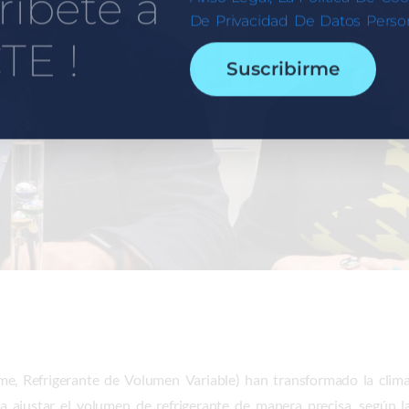
ríbete a
De Privacidad De Datos Person
TE !
Suscribirme
e, Refrigerante de Volumen Variable) han transformado la climati
ara ajustar el volumen de refrigerante de manera precisa, según 