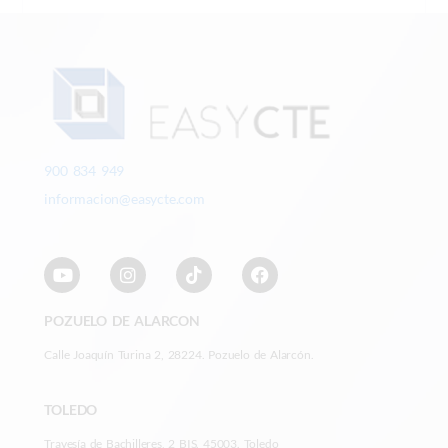
900 834 949
informacion@easycte.com
POZUELO DE ALARCON
Calle Joaquín Turina 2, 28224. Pozuelo de Alarcón.
TOLEDO
Travesía de Bachilleres, 2 BIS. 45003. Toledo