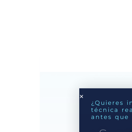
¿Quieres i
técnica re
antes que