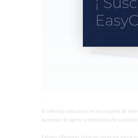
¡ Susc
EasyC
El refuerzo estructural es el conjunto de acti
aumentar la rigidez y resistencia de la estruct
Existen diferentes tipos de refuerzos estructu