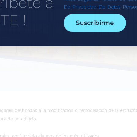
ríbete a
De Privacidad De Datos Person
TE !
Suscribirme
vidades destinadas a la modificación o remodelación de la estructur
ura de un edificio.
rales, aquí te dejo algunos de los más utilizados: