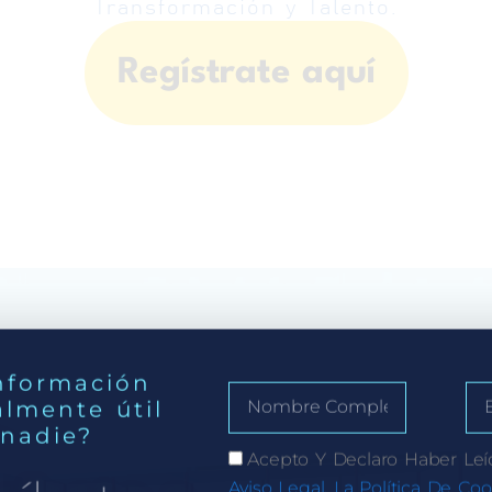
Transformación y Talento.
Regístrate aquí
nformación
almente útil
 nadie?
Acepto Y Declaro Haber Leí
Aviso Legal, La Política De Coo