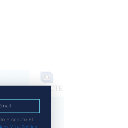
do Y Acepto El
kies Y La Política