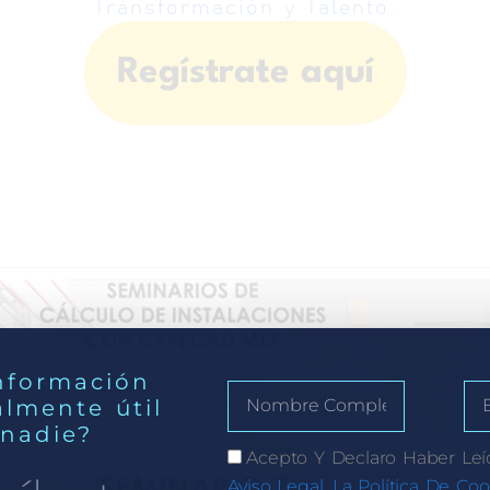
Transformación y Talento.
Regístrate aquí
nformación
almente útil
 nadie?
Acepto Y Declaro Haber Leí
Aviso Legal, La Política De Coo