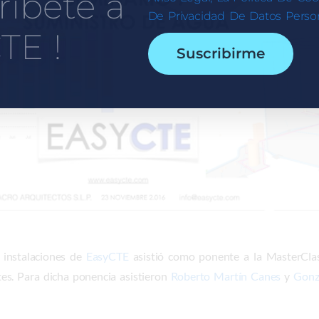
ríbete a
De Privacidad De Datos Person
TE !
Suscribirme
e instalaciones de
EasyCTE
asistió como ponente a la MasterCla
tes. Para dicha ponencia asistieron
Roberto Martín Canes
y
Gonz