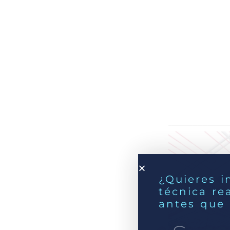
¿Quieres i
técnica re
antes que