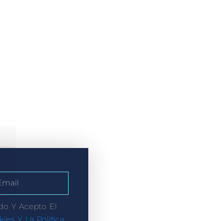
do Y Acepto El
kies Y La Política