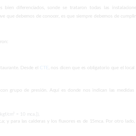
s bien diferenciados, sonde se trataron todas las instalacio
lave que debemos de conocer, es que siempre debemos de cumplir 
ron:
staurante. Desde el
CTE
, nos dicen que es obligatorio que el local
con grupo de presión. Aquí es donde nos indican las medidas 
kgf/cm² = 10 mca.]),
.a; y para las calderas y los fluxores es de 15mca. Por otro lad