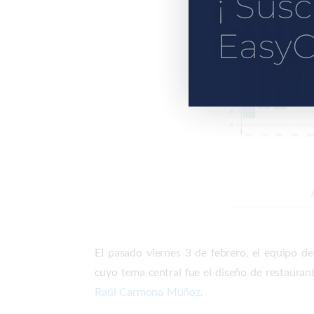
¡ Susc
EasyC
El pasado viernes 3 de febrero, el equipo d
cuyo tema central fue el diseño de restauran
Raúl Carmona Muñoz
.