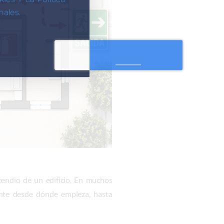
ales.
cendio de un edificio. En muchos
ente desde dónde empieza, hasta