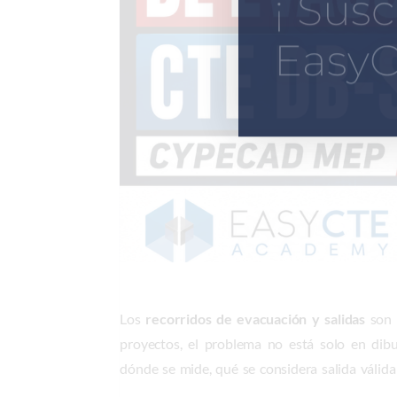
¡ Susc
EasyC
Los
recorridos de evacuación y salidas
son u
proyectos, el problema no está solo en dibu
dónde se mide, qué se considera salida válida 