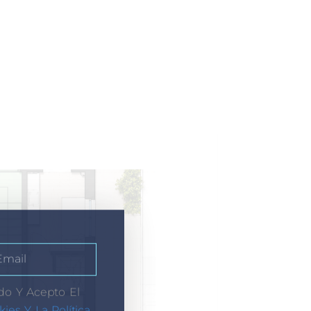
do Y Acepto El
kies Y La Política