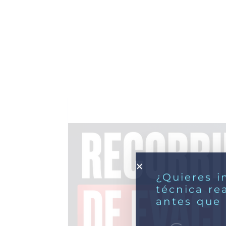
¿Quieres i
técnica re
antes que