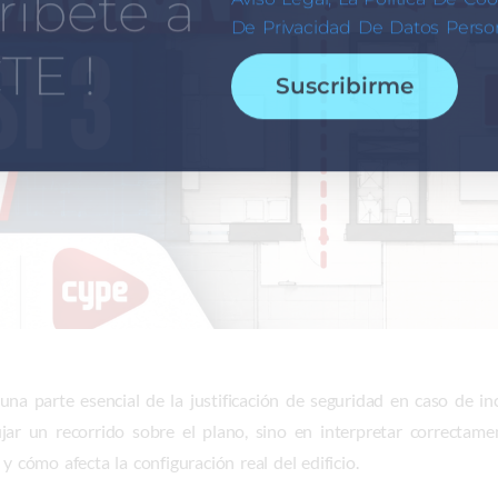
ríbete a
De Privacidad De Datos Person
TE !
Suscribirme
na parte esencial de la justificación de seguridad en caso de in
jar un recorrido sobre el plano, sino en interpretar correctam
y cómo afecta la configuración real del edificio.