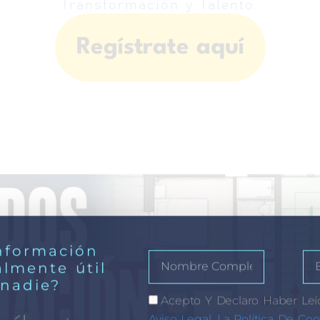
Transformación y Talento.
Regístrate aquí
nformación
almente útil
 nadie?
Acepto Y Declaro Haber Leí
Aviso Legal, La Política De Coo