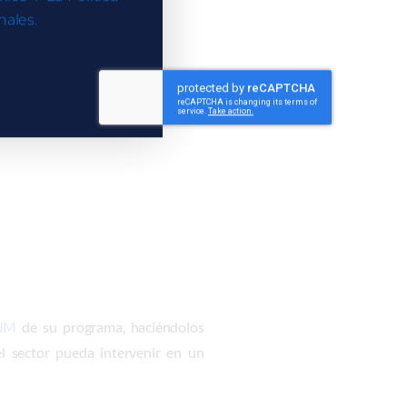
ales.
BIM
de su programa, haciéndolos
l sector pueda intervenir en un