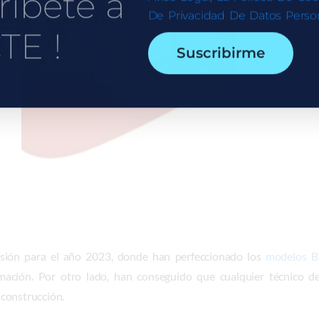
ríbete a
De Privacidad De Datos Person
TE !
Suscribirme
sión para el año 2023, donde han perfeccionado los
modelos 
ación. Por otro lado, han conseguido que cualquier técnico de
construcción.