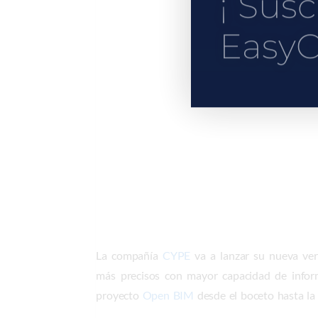
¡ Susc
EasyC
La compañía
CYPE
va a lanzar su nueva ver
más precisos con mayor capacidad de inform
proyecto
Open BIM
desde el boceto hasta la 