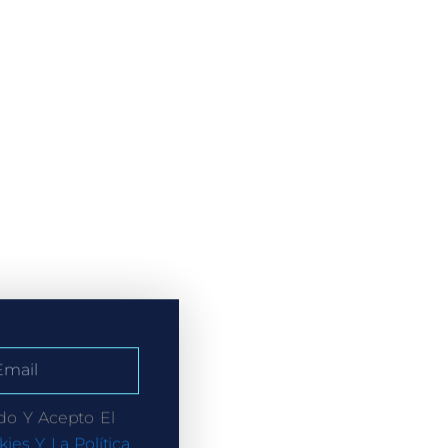
do Y Acepto El
kies Y La Política