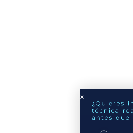
¿Quieres i
técnica re
antes que