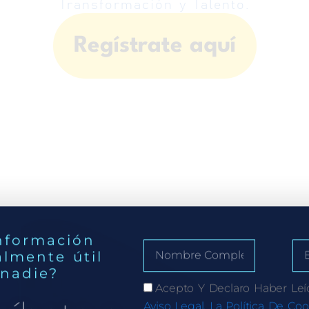
Transformación y Talento.
Regístrate aquí
nformación
almente útil
 nadie?
Acepto Y Declaro Haber Leí
Aviso Legal, La Política De Coo