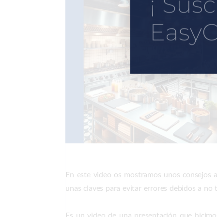
¡ Susc
EasyC
En este video os mostramos unos consejos a 
unas claves para evitar errores debidos a no
Es un video de una presentación que hicim