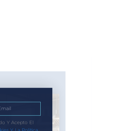
do Y Acepto El
kies Y La Política