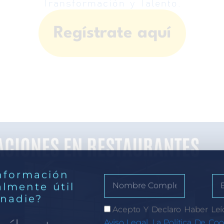
Transformación y Talento.
Regístrate aquí
nformación
almente útil
 nadie?
Acepto Y Declaro Haber Leí
Aviso Legal, La Política De Coo