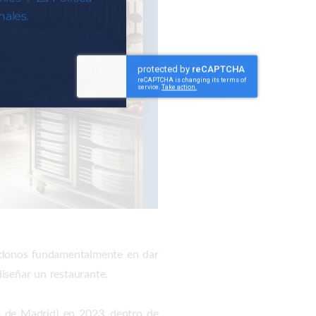
ales.
ándonos fundamentalmente en dar
iseñar un restaurante.
 de Madrid) en 2023, dentro de