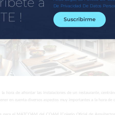
ríbete a
De Privacidad De Datos Person
TE !
Suscribirme
la hora de afrontar las instalaciones de un restaurante, centr
 tener en cuenta diversos aspectos muy importantes a la hora de d
os para el MATCOAM del COAM (Colegio Oficial de Arquitectos