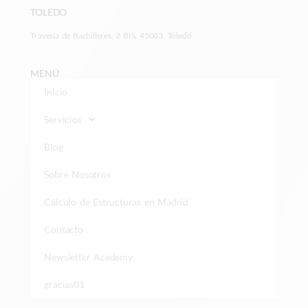
TOLEDO
Travesía de Bachilleres, 2 BIS. 45003. Toledo
MENÚ
Inicio
Servicios
Blog
Sobre Nosotros
Cálculo de Estructuras en Madrid
Contacto
Newsletter Academy
gracias01