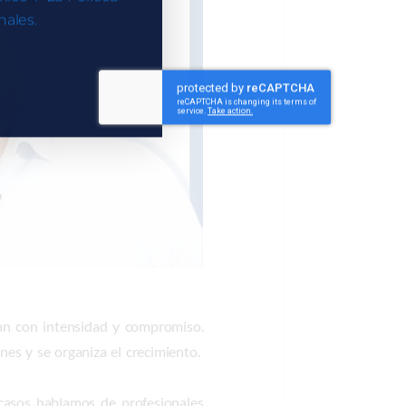
ales.
jan con intensidad y compromiso.
nes y se organiza el crecimiento.
casos hablamos de profesionales