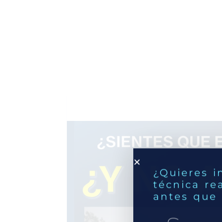
¿Quieres i
técnica re
antes que