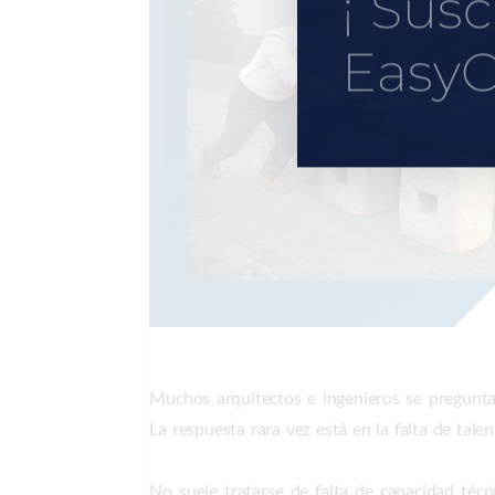
¡ Susc
EasyC
Muchos arquitectos e ingenieros se pregun
La respuesta rara vez está en la falta de tale
No suele tratarse de falta de capacidad téc