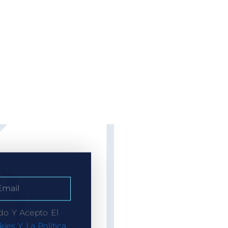
do Y Acepto El
kies Y La Política