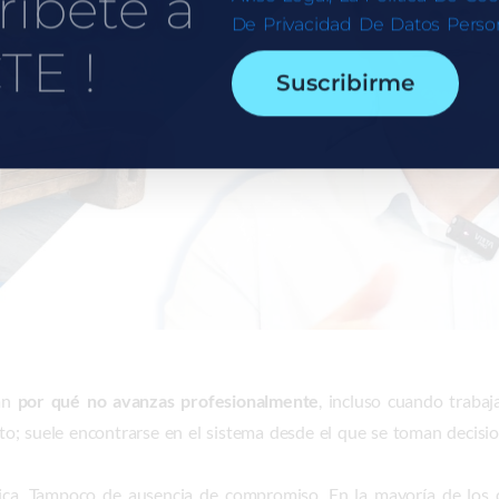
ríbete a
De Privacidad De Datos Person
TE !
Suscribirme
tan
por qué no avanzas profesionalmente
, incluso cuando traba
nto; suele encontrarse en el sistema desde el que se toman decisio
nica. Tampoco de ausencia de compromiso. En la mayoría de los 