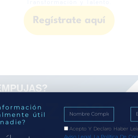
Transformación y Talento.
Regístrate aquí
nformación
almente útil
 nadie?
Acepto Y Declaro Haber Leí
Aviso Legal, La Política De Coo