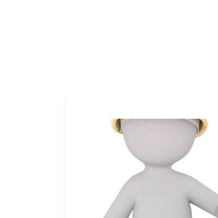
¿Quieres i
técnica re
antes que