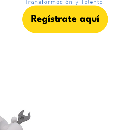
Transformación y Talento.
Regístrate aquí
nformación
almente útil
 nadie?
Acepto Y Declaro Haber Leí
Aviso Legal, La Política De Coo