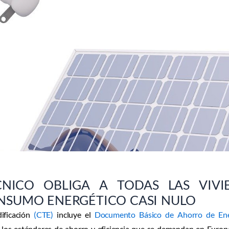
ríbete a
De Privacidad De Datos Person
TE !
Suscribirme
NICO OBLIGA A TODAS LAS VIVI
NSUMO ENERGÉTICO CASI NULO
dificación
(CTE)
incluye el
Documento Básico de Ahorro de E
 a los estándares de ahorro y eficiencia que se demandan en Europ