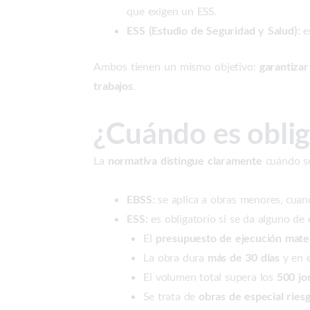
que exigen un ESS.
ESS (Estudio de Seguridad y Salud):
es
Ambos tienen un mismo objetivo:
garantizar
trabajos
.
¿Cuándo es oblig
La
normativa distingue claramente
cuándo se
EBSS:
se aplica a obras menores, cuand
ESS:
es obligatorio si se da alguno de 
El
presupuesto de ejecución mater
La obra dura
más de 30 días
y en 
El volumen total supera los
500 jo
Se trata de
obras de especial ries