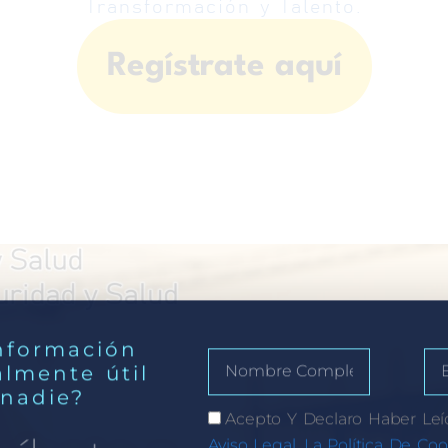
Transformación y Talento.
Regístrate aquí
nformación
almente útil
 nadie?
Acepto Y Declaro Haber Leí
Aviso Legal, La Política De Coo