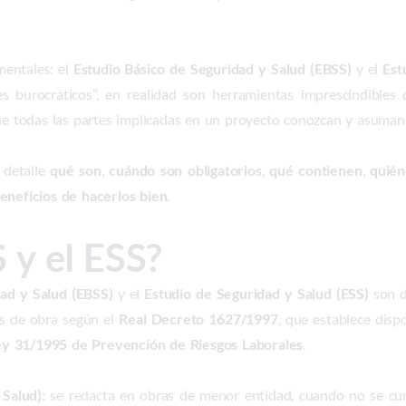
mentales: el
Estudio Básico de Seguridad y Salud (EBSS)
y el
Est
urocráticos”, en realidad son herramientas imprescindibles qu
que todas las partes implicadas en un proyecto conozcan y asuman 
 detalle
qué son
,
cuándo son obligatorios
,
qué contienen
,
quién
beneficios de hacerlos bien
.
 y el ESS?
dad y Salud (EBSS)
y el
Estudio de Seguridad y Salud (ESS)
son d
os de obra según el
Real Decreto 1627/1997
, que establece disp
ey 31/1995 de Prevención de Riesgos Laborales
.
Salud):
se redacta en obras de menor entidad, cuando no se cum