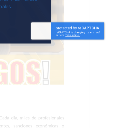
ales.
Cada día, miles de profesionales
entes, sanciones económicas o