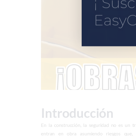
¡ Susc
EasyC
Introducción
En la construcción, la seguridad no es un tr
entran en obra asumiendo riesgos que, s