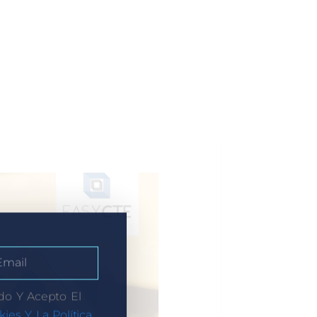
do Y Acepto El
kies Y La Política