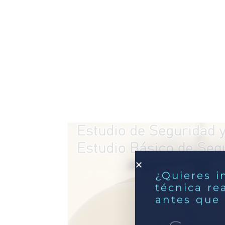
¿Quieres i
técnica re
antes que