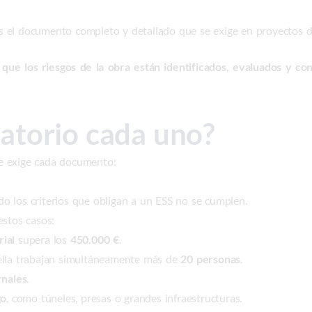
 el documento completo y detallado que se exige en proyectos d
 que los riesgos de la obra están identificados, evaluados y c
atorio cada uno?
 exige cada documento:
o los criterios que obligan a un ESS no se cumplen.
estos casos:
ial
supera los
450.000 €
.
ella trabajan simultáneamente más de
20 personas
.
rnales
.
go
, como túneles, presas o grandes infraestructuras.