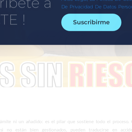
ríbete a
De Privacidad De Datos Person
TE !
Suscribirme
ámite ni un añadido: es el pilar que sostiene todo el proceso. 
i no están bien gestionados, pueden traducirse en accid