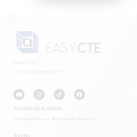
900 834 949
informacion@easycte.com
POZUELO DE ALARCON
Calle Joaquín Turina 2, 28224. Pozuelo de Alarcón.
TOLEDO