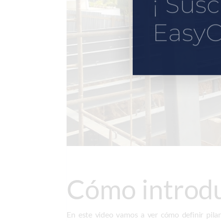
¡ Susc
EasyC
Cómo introduc
En este video vamos a ver cómo definir pila