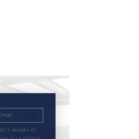
do Y Acepto El
kies Y La Política