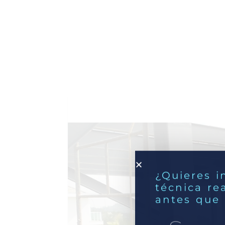
¿Quieres i
técnica re
antes que