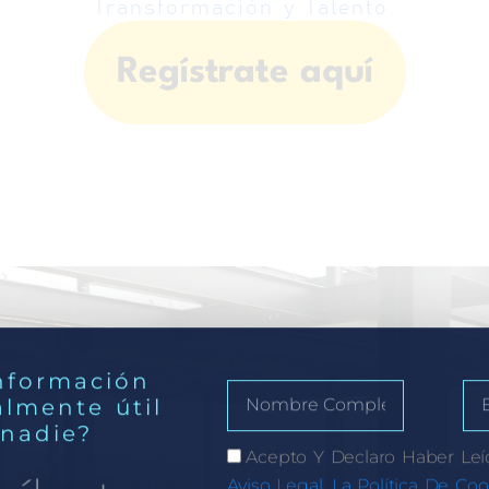
Transformación y Talento.
Regístrate aquí
nformación
almente útil
 nadie?
Acepto Y Declaro Haber Leí
Aviso Legal, La Política De Coo