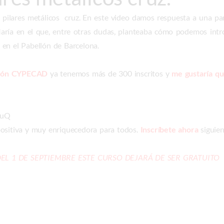
r pilares metálicos cruz. En este video damos respuesta a una pa
ría en el que, entre otras dudas, planteaba cómo podemos intro
en el Pabellón de Barcelona.
ación CYPECAD
ya tenemos más de 300 inscritos y
me gustaría que
nuQ
positiva y muy enriquecedora para todos.
Inscríbete ahora
siguie
DEL 1 DE SEPTIEMBRE ESTE CURSO DEJARÁ DE SER GRATUITO