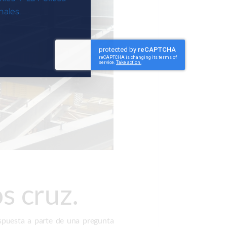
ales.
s cruz.
spuesta a parte de una pregunta