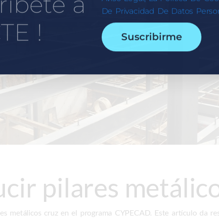
ríbete a
De Privacidad De Datos Person
TE !
Suscribirme
ir pilares metálico
res metálicos cruz en el programa CYPECAD. Este artículo da re