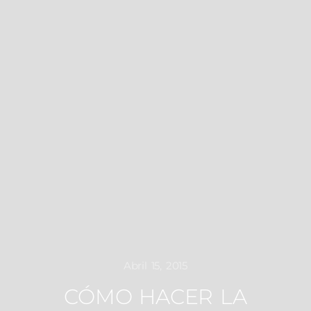
Abril 15, 2015
CÓMO HACER LA