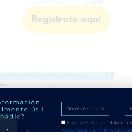
Transformación y Talento.
Regístrate aquí
nformación
almente útil
 nadie?
Acepto Y Declaro Haber Leí
Aviso Legal, La Política De Coo