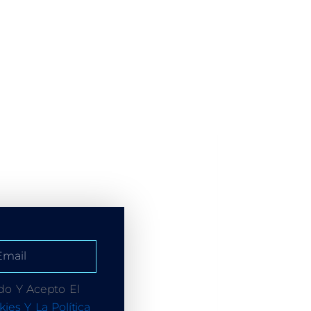
do Y Acepto El
kies Y La Política