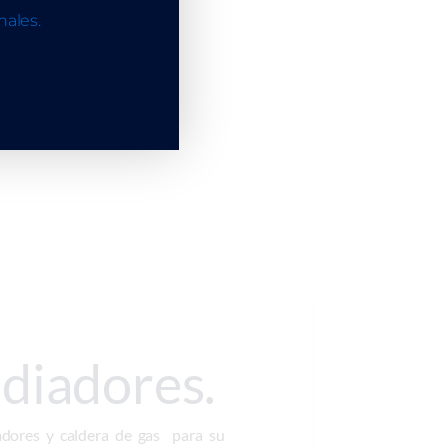
ales.
adiadores.
dores y caldera de gas para su