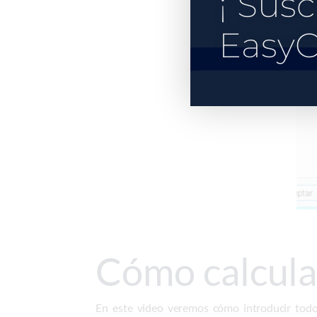
¡ Susc
EasyC
Cómo calcular
En este video veremos cómo introducir tod