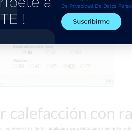
ríbete a
De Privacidad De Datos Person
TE !
Suscribirme
 calefacción con r
os los elementos de la
instalación de calefacción
mediante radia