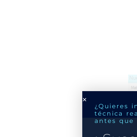
¿Quieres i
técnica re
antes que