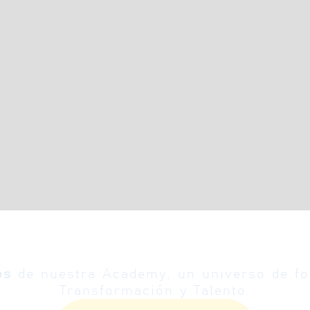
os
de nuestra Academy, un universo de for
Transformación y Talento.