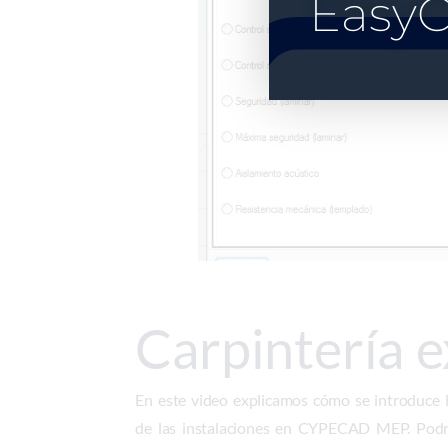
EasyC
Carpintería e
En este video explicamos cómo se introduce la
de las instalaciones en CYPECAD MEP. Podre