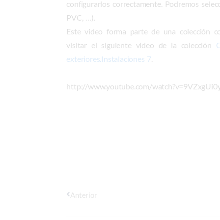
configurarlos correctamente. Podremos selecci
PVC, …).
Este video forma parte de una colección co
visitar el siguiente video de la colección
exteriores.Instalaciones 7
.
http://www.youtube.com/watch?v=9VZxgUi0
Anterior