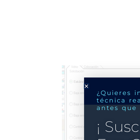
¿Quieres i
técnica re
antes que
¡ Susc