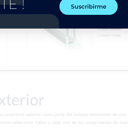
TE !
Suscribirme
xterior
 carpintería exterior como parte del sistema envolvente de una v
mos seleccionar todos y cada uno de los componentes de nuestr