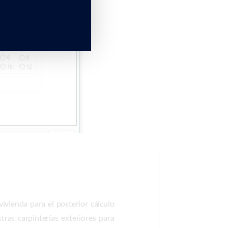
ivienda para el posterior cálculo
as carpinterías exteriores para