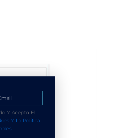
do Y Acepto El
kies Y La Política
ales.