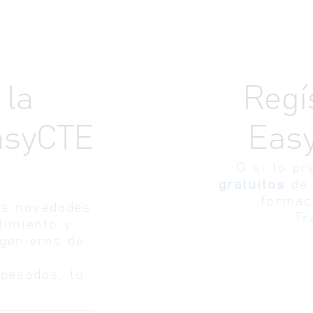
 la
Regí
asyCTE
Eas
O si lo pr
gratuitos
de 
formac
as novedades
Tr
dimiento y
ngenieros de
pesados, tu