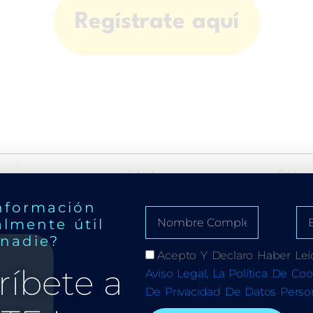
Regístrate aquí
nformación
almente útil
 nadie?
Acepto Y Declaro Haber Leí
ríbete a
Aviso Legal, La Política De Coo
De Privacidad De Datos Person