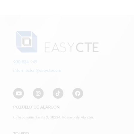
900 834 949
informacion@easycte.com
POZUELO DE ALARCON
Calle Joaquín Turina 2, 28224. Pozuelo de Alarcón.
TOLEDO