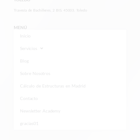
Travesía de Bachilleres, 2 BIS. 45003. Toledo
MENÚ
Inicio
Servicios
Blog
Sobre Nosotros
Cálculo de Estructuras en Madrid
Contacto
Newsletter Academy
gracias01