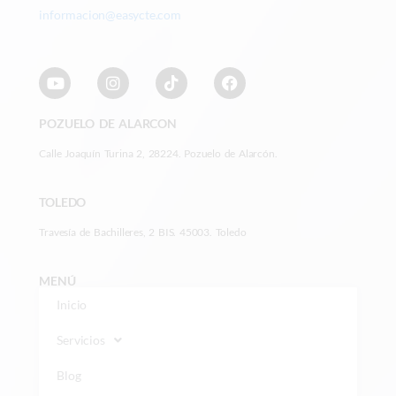
informacion@easycte.com
POZUELO DE ALARCON
Calle Joaquín Turina 2, 28224. Pozuelo de Alarcón.
TOLEDO
Travesía de Bachilleres, 2 BIS. 45003. Toledo
MENÚ
Inicio
Servicios
Blog