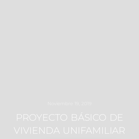
Noviembre 19, 2019
PROYECTO BÁSICO DE
VIVIENDA UNIFAMILIAR