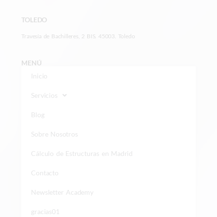
TOLEDO
Travesía de Bachilleres, 2 BIS. 45003. Toledo
MENÚ
Inicio
Servicios
Blog
Sobre Nosotros
Cálculo de Estructuras en Madrid
Contacto
Newsletter Academy
gracias01