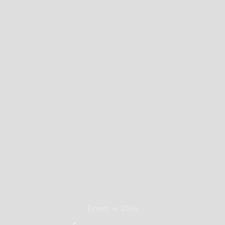
Enero 4, 2016